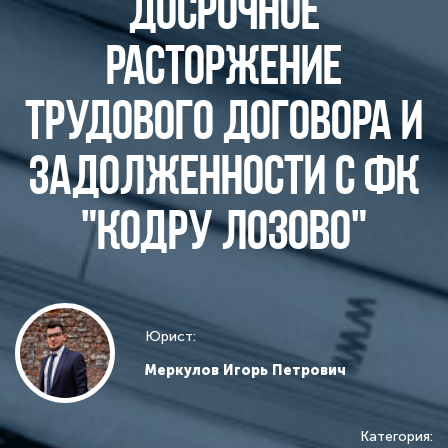
досрочное
расторжение
трудового договора и
задолженности с ФК
"Кодру Лозово"
Юрист:
Меркулов Игорь Петрович
Категория: