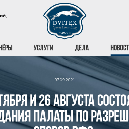
ий,
нёры
Услуги
Дела
Новос
07.09.2021
тября и 26 августа сост
дания Палаты по разре