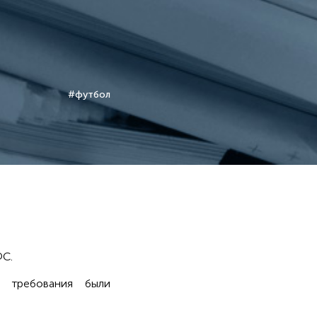
#футбол
ФС.
е требования были